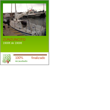
ZUNZUNCITO
1900€ de 1900€
100%
finalizado
recaudado