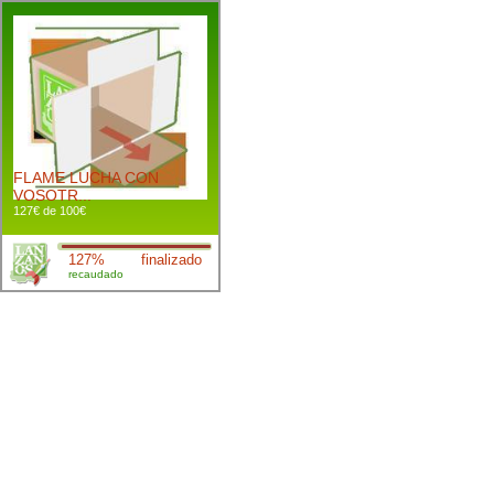
FLAME LUCHA CON
VOSOTR...
127€ de 100€
127%
finalizado
recaudado