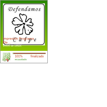
Impresión Programa
Ele...
1990€ de 1952€
101%
finalizado
recaudado