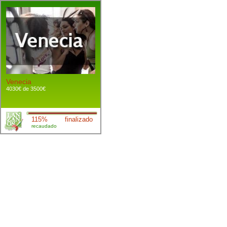
Venecia
4030€ de 3500€
115%
finalizado
recaudado