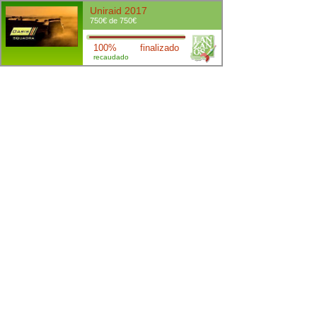
Uniraid 2017
750€ de 750€
100%
finalizado
recaudado