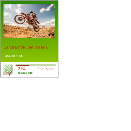
Sandra Polo temporada
...
255€ de 800€
31%
finalizado
recaudado