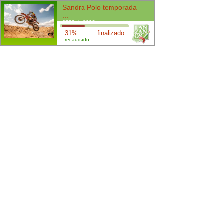
Sandra Polo temporada
...
255€ de 800€
31%
finalizado
recaudado