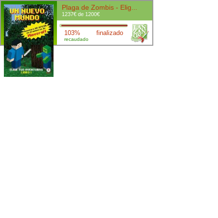
Plaga de Zombis - Elig...
1237€ de 1200€
103%
finalizado
recaudado