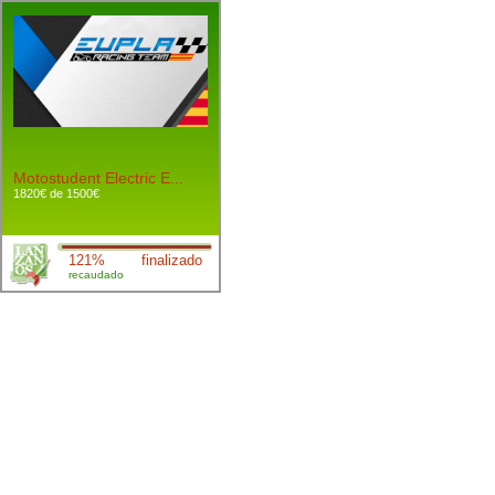
Motostudent Electric E...
1820€ de 1500€
121%
finalizado
recaudado