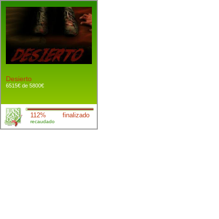
Desierto
6515€ de 5800€
112%
finalizado
recaudado