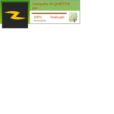
Campaña IN-QUIETOS
par...
400€ de 400€
100%
finalizado
recaudado