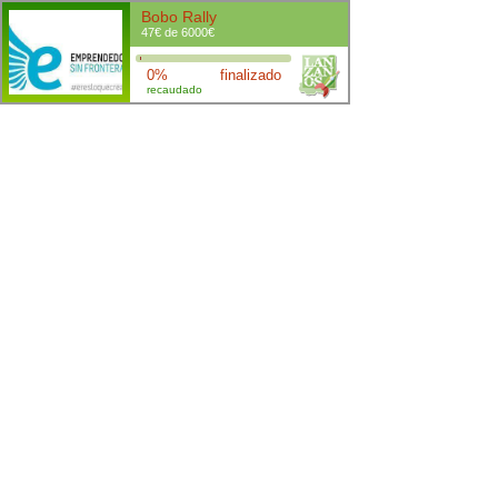
Bobo Rally
47€ de 6000€
0%
finalizado
recaudado