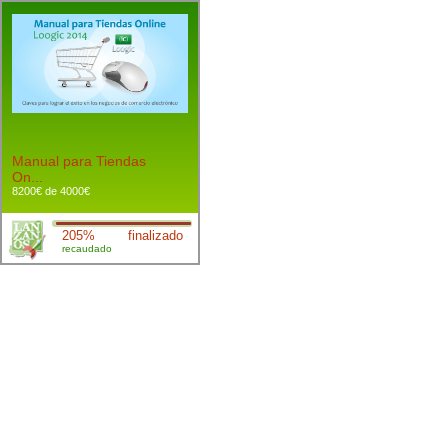
Manual para Tiendas
On...
8200€ de 4000€
205%
finalizado
recaudado