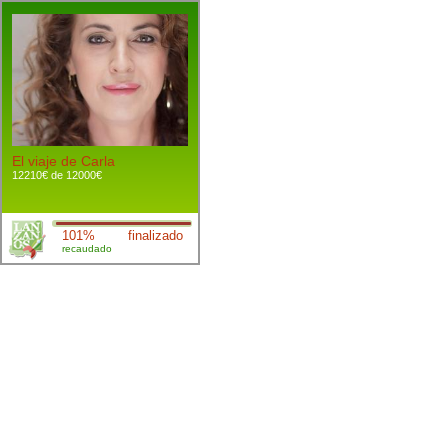
El viaje de Carla
12210€ de 12000€
101%
finalizado
recaudado