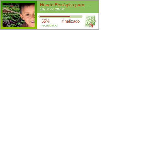
Huerto Ecológico para ...
1873€ de 2878€
65%
finalizado
recaudado