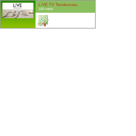
L!VE TV Tendencias
100 votos